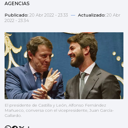
AGENCIAS
Publicado:
20 Abr 2022 - 23:33
—
Actualizado:
20 Abr
2022 - 23:34
El presidente de Castilla y León, Alfonso Fernández
Mañueco, conversa con el vicepresidente, Juan García-
Gallardo.