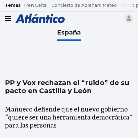
common.go-to-content
Temas
Tren Celta
Concierto de Abraham Mateo
Pacto 
header.menu.open
España
PP y Vox rechazan el “ruido” de su
pacto en Castilla y León
Mañueco defiende que el nuevo gobierno
“quiere ser una herramienta democrática”
para las personas