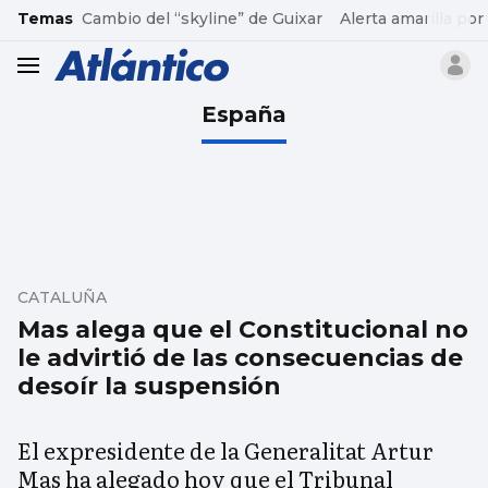
common.go-to-content
Temas
Cambio del “skyline” de Guixar
Alerta amarilla por
header.menu.open
España
CATALUÑA
Mas alega que el Constitucional no
le advirtió de las consecuencias de
desoír la suspensión
El expresidente de la Generalitat Artur
Mas ha alegado hoy que el Tribunal