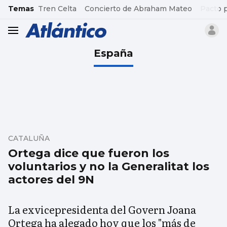
common.go-to-content
Temas
Tren Celta
Concierto de Abraham Mateo
Pacto 
header.menu.open
España
CATALUÑA
Ortega dice que fueron los
voluntarios y no la Generalitat los
actores del 9N
La exvicepresidenta del Govern Joana
Ortega ha alegado hoy que los "más de