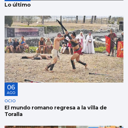
Lo último
AVALANCHA EN LA FRONTERA
Marlaska insiste: “No hubo ni informe ni
aviso del CNI”
06
AGO
OCIO
El mundo romano regresa a la villa de
Toralla