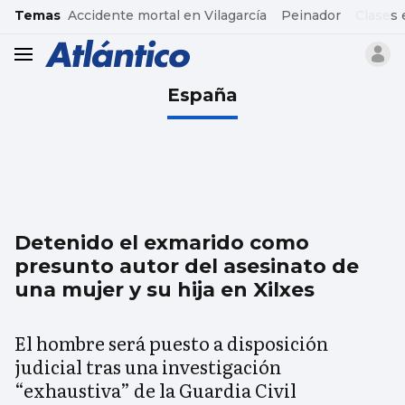
common.go-to-content
Temas
Accidente mortal en Vilagarcía
Peinador
Clases 
header.menu.open
España
Detenido el exmarido como
presunto autor del asesinato de
una mujer y su hija en Xilxes
El hombre será puesto a disposición
judicial tras una investigación
“exhaustiva” de la Guardia Civil