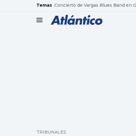
common.go-to-content
Temas
Concierto de Vargas Blues Band en
header.menu.open
TRIBUNALES