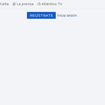
 Celta
📰 La prensa
📺 Atlántico TV
REGÍSTRATE
Inicia sesión