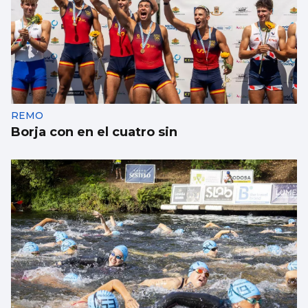
EDUCACIÓN
La ‘cantera’ de la industria viguesa se
prepara en Coia
REMO
Borja con en el cuatro sin