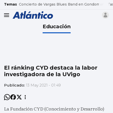
common.go-to-content
Temas
Concierto de Vargas Blues Band en Gondomar
Ta
header.menu.open
Educación
El ránking CYD destaca la labor
investigadora de la UVigo
Publicado:
13 May 2021 - 01:49
La Fundación CYD (Conocimiento y Desarrollo)