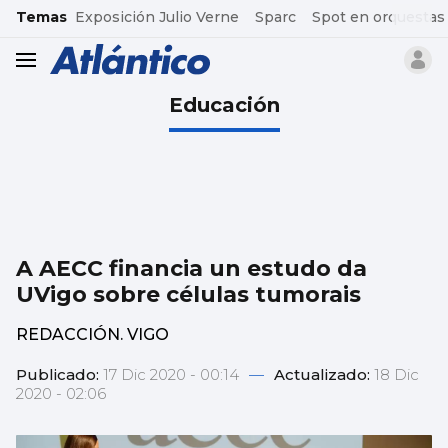
common.go-to-content
Temas
Exposición Julio Verne
Sparc
Spot en orquestas
header.menu.open
Educación
A AECC financia un estudo da
UVigo sobre células tumorais
REDACCIÓN. VIGO
Publicado:
17 Dic 2020 - 00:14
—
Actualizado:
18 Dic
2020 - 02:06