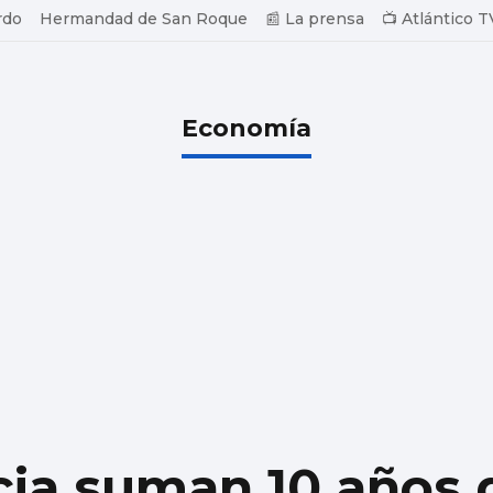
rdo
Hermandad de San Roque
📰 La prensa
📺 Atlántico T
Economía
cia suman 10 años 