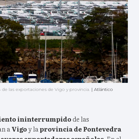
 de las exportaciones de Vigo y provincia.
|
Atlántico
iento ininterrumpido
de las
an a
Vigo
y la
provincia de Pontevedra
ayores exportadoras españolas
. En el