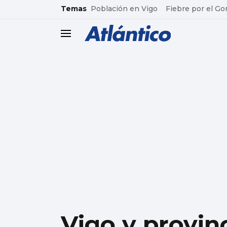
common.go-to-content
Temas
Población en Vigo
Fiebre por el Go
header.menu.open
Vigo y provin