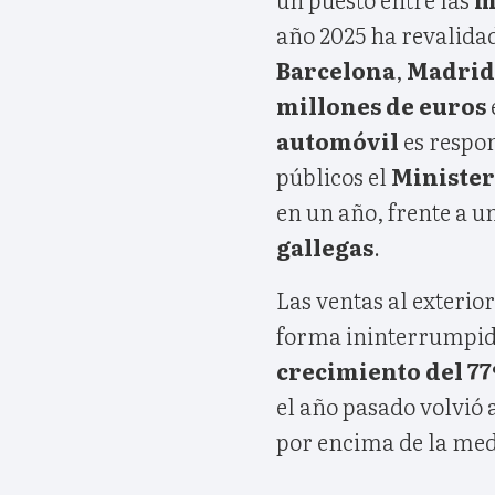
año 2025 ha revalida
Barcelona
,
Madrid
millones de euros
automóvil
es respon
públicos el
Minister
en un año, frente a u
gallegas
.
Las ventas al exterio
forma ininterrumpida
crecimiento del 7
el año pasado volvió 
por encima de la med