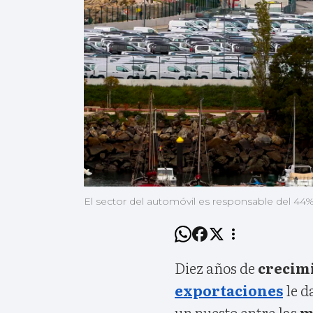
El sector del automóvil es responsable del 44%
Diez años de
crecim
exportaciones
le d
un puesto entre las
m