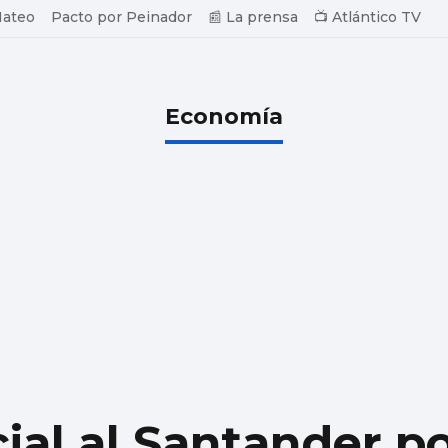
Mateo
Pacto por Peinador
📰 La prensa
📺 Atlántico TV
Economía
cial al Santander p