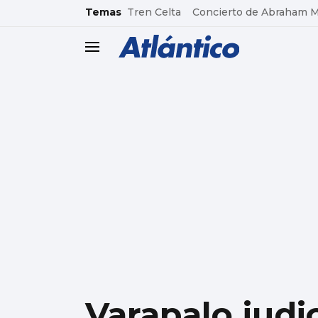
common.go-to-content
Temas
Tren Celta
Concierto de Abraham 
header.menu.open
Varapalo judi