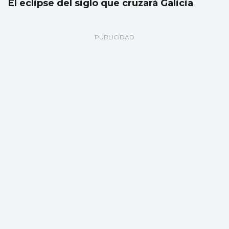
El eclipse del siglo que cruzará Galicia
Javier Ambrossi, de fiesta en Churruca