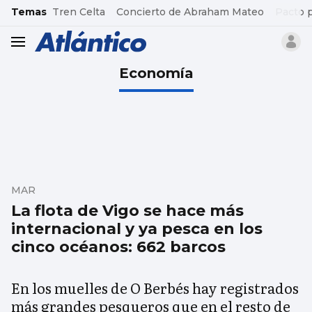
common.go-to-content
Temas
Tren Celta
Concierto de Abraham Mateo
Pacto 
header.menu.open
Economía
MAR
La flota de Vigo se hace más
internacional y ya pesca en los
cinco océanos: 662 barcos
En los muelles de O Berbés hay registrados
más grandes pesqueros que en el resto de