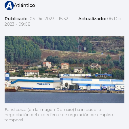
Atlántico
Publicado:
05 Dic 2023 - 15:32
—
Actualizado:
06 Dic
2023 - 09:08
Fandicosta (en la imagen Domaio) ha iniciado la
negociación del expediente de regulación de empleo
temporal.