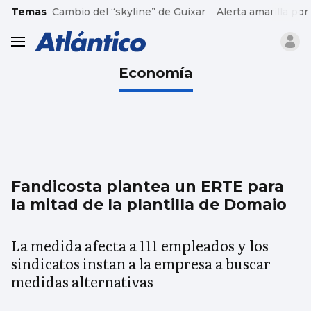
common.go-to-content
Temas
Cambio del “skyline” de Guixar
Alerta amarilla por
header.menu.open
Economía
Fandicosta plantea un ERTE para
la mitad de la plantilla de Domaio
La medida afecta a 111 empleados y los
sindicatos instan a la empresa a buscar
medidas alternativas