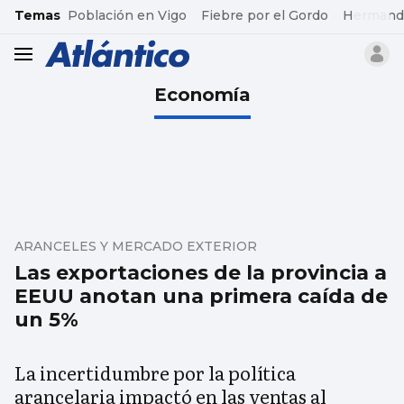
common.go-to-content
Temas
Población en Vigo
Fiebre por el Gordo
Hermand
header.menu.open
Economía
ARANCELES Y MERCADO EXTERIOR
Las exportaciones de la provincia a
EEUU anotan una primera caída de
un 5%
La incertidumbre por la política
arancelaria impactó en las ventas al