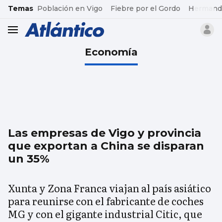
common.go-to-content
Temas
Población en Vigo
Fiebre por el Gordo
Hermand
header.menu.open
Economía
Las empresas de Vigo y provincia
que exportan a China se disparan
un 35%
Xunta y Zona Franca viajan al país asiático
para reunirse con el fabricante de coches
MG y con el gigante industrial Citic, que