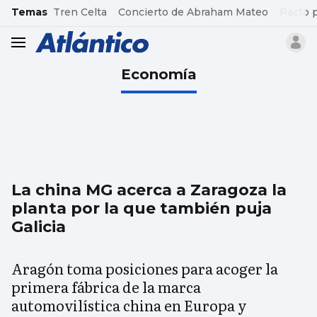
common.go-to-content
Temas
Tren Celta
Concierto de Abraham Mateo
Pacto 
header.menu.open
Economía
La china MG acerca a Zaragoza la
planta por la que también puja
Galicia
Aragón toma posiciones para acoger la
primera fábrica de la marca
automovilística china en Europa y