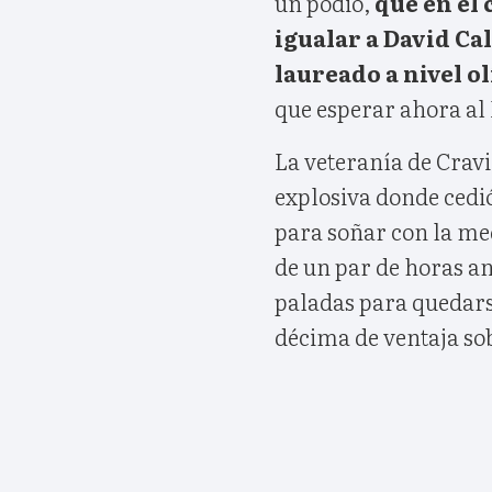
un podio,
que en el 
igualar a David Ca
laureado a nivel o
que esperar ahora al
La veteranía de Cravi
explosiva donde cedió
para soñar con la med
de un par de horas an
paladas para quedarse
décima de ventaja so