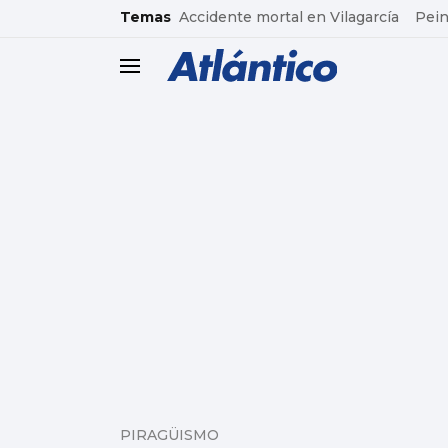
common.go-to-content
Temas
Accidente mortal en Vilagarcía
Pein
header.menu.open
PIRAGÜISMO