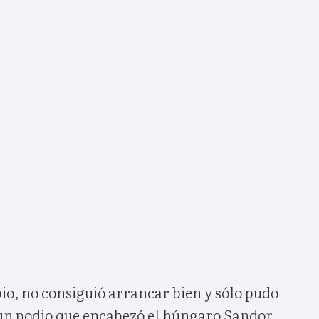
io, no consiguió arrancar bien y sólo pudo
e un podio que encabezó el húngaro Sandor