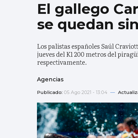
El gallego Ca
se quedan si
Los palistas españoles Saúl Craviot
jueves del K1 200 metros del piragü
respectivamente.
Agencias
Publicado:
05 Ago 2021 - 13:04
—
Actuali