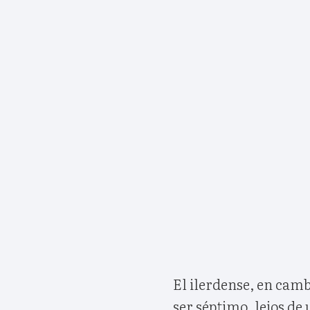
El ilerdense, en camb
ser séptimo, lejos d