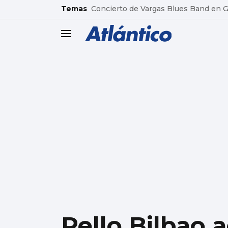
common.go-to-content
Temas
Concierto de Vargas Blues Band en
header.menu.open
Pello Bilbao 