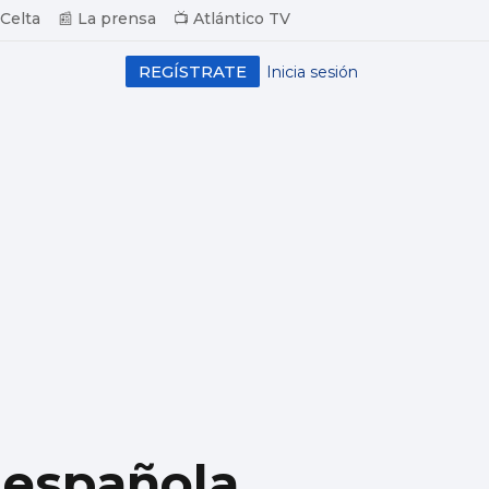
 Celta
📰 La prensa
📺 Atlántico TV
REGÍSTRATE
Inicia sesión
a española