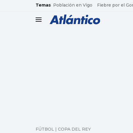
common.go-to-content
Temas
Población en Vigo
Fiebre por el Go
header.menu.open
FÚTBOL | COPA DEL REY