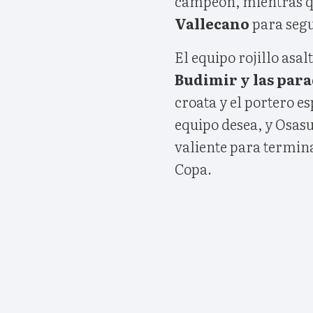
campeón, mientras q
Vallecano
para segu
El equipo rojillo asa
Budimir y las para
croata y el portero e
equipo desea, y Osas
valiente para termin
Copa.