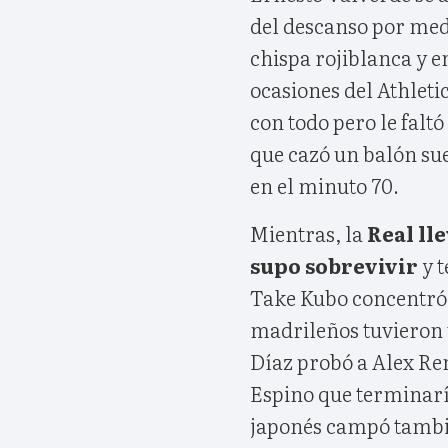
del descanso por medi
chispa rojiblanca y e
ocasiones del Athleti
con todo pero le faltó
que cazó un balón sue
en el minuto 70.
Mientras, la
Real ll
supo sobrevivir
y t
Take Kubo concentró e
madrileños tuvieron t
Díaz probó a Alex Re
Espino que terminarí
japonés campó tambié