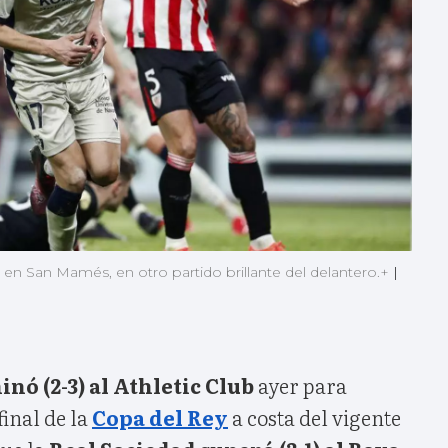
en San Mamés, en otro partido brillante del delantero.+
|
nó (2-3) al Athletic Club
ayer para
final de la
Copa del Rey
a costa del vigente