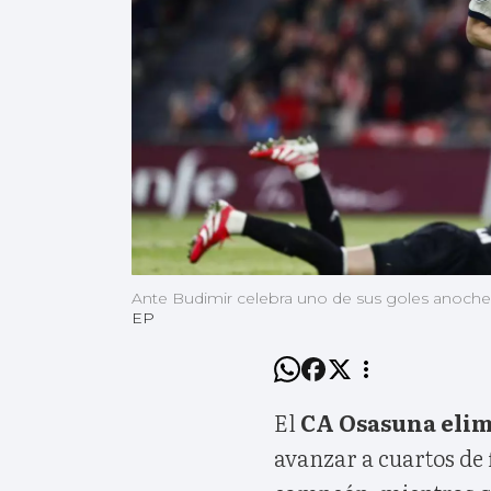
Ante Budimir celebra uno de sus goles anoche 
EP
El
CA Osasuna elimi
avanzar a cuartos de 