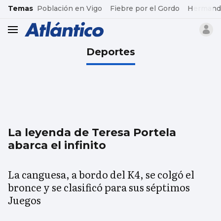
common.go-to-content
Temas
Población en Vigo
Fiebre por el Gordo
Hermand
header.menu.open
Deportes
La leyenda de Teresa Portela
abarca el infinito
La canguesa, a bordo del K4, se colgó el
bronce y se clasificó para sus séptimos
Juegos