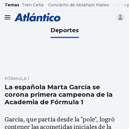
common.go-to-content
Temas
Tren Celta
Concierto de Abraham Mateo
Pacto 
header.menu.open
Deportes
FÓRMULA 1
La española Marta García se
corona primera campeona de la
Academia de Fórmula 1
García, que partía desde la "pole", logró
contener las acometidas iniciales de la