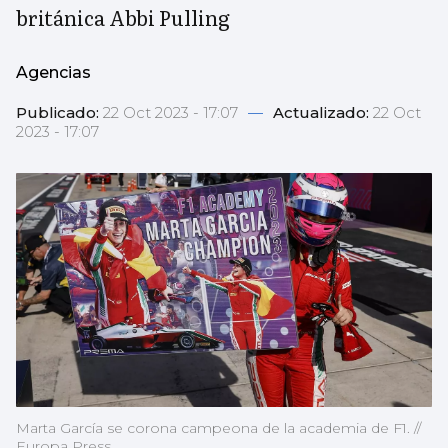
británica Abbi Pulling
Agencias
Publicado:
22 Oct 2023 - 17:07
—
Actualizado:
22 Oct
2023 - 17:07
Marta García se corona campeona de la academia de F1. //
Europa Press