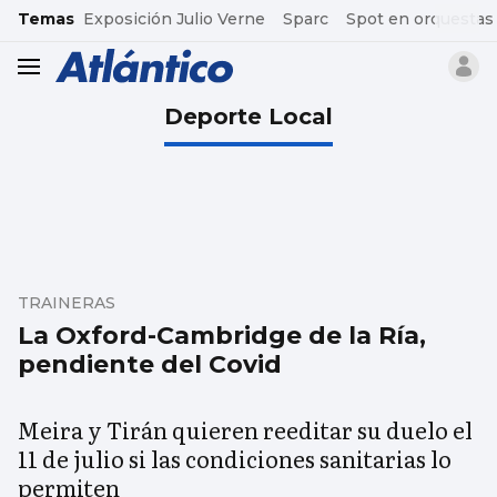
common.go-to-content
Temas
Exposición Julio Verne
Sparc
Spot en orquestas
header.menu.open
Deporte Local
TRAINERAS
La Oxford-Cambridge de la Ría,
pendiente del Covid
Meira y Tirán quieren reeditar su duelo el
11 de julio si las condiciones sanitarias lo
permiten