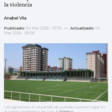
la violencia
Anabel Vila
Publicado:
04 Mar 2026 - 07:10
—
Actualizado:
04
Mar 2026 - 09:56
Las agresiones en el partido de juveniles tuvieron lugar en
el campo Federativo de Coia.
|
Atlántico