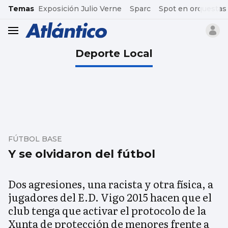
common.go-to-content
Temas
Exposición Julio Verne
Sparc
Spot en orquestas
header.menu.open
Deporte Local
FÚTBOL BASE
Y se olvidaron del fútbol
Dos agresiones, una racista y otra física, a
jugadores del E.D. Vigo 2015 hacen que el
club tenga que activar el protocolo de la
Xunta de protección de menores frente a