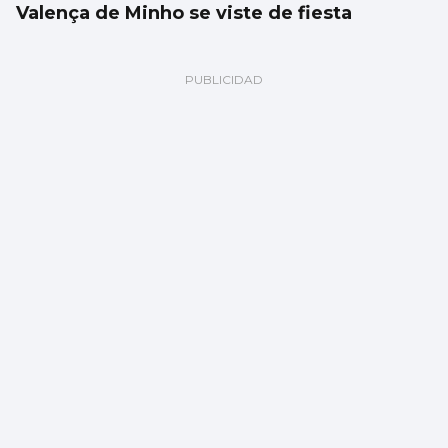
Valença de Minho se viste de fiesta
REDONDELA
Un taller mejora los espacios públicos del
municipio