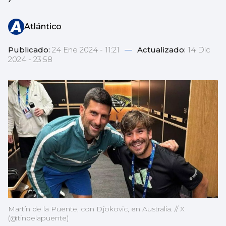
Atlántico
Publicado:
24 Ene 2024 - 11:21
—
Actualizado:
14 Dic
2024 - 23:58
Martín de la Puente, con Djokovic, en Australia. // X
(@tindelapuente)