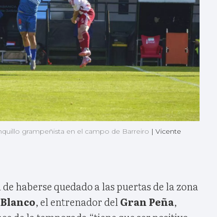
nquillo grampeñista en el campo de Barreiro
|
Vicente
 de haberse quedado a las puertas de la zona
 Blanco
, el entrenador del
Gran Peña
,
ce de la temporada “tiene que ser positivo,