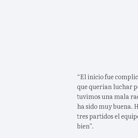
“El inicio fue compli
que querían luchar p
tuvimos una mala rac
ha sido muy buena. H
tres partidos el equi
bien”.