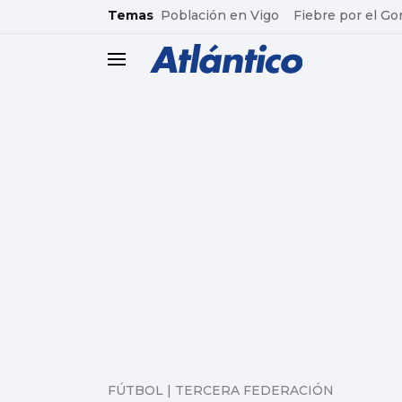
common.go-to-content
Temas
Población en Vigo
Fiebre por el Go
header.menu.open
FÚTBOL | TERCERA FEDERACIÓN