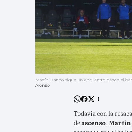
Martín Blanco sigue un encuentro desde el ba
Alonso
Todavía con la resaca
de
ascenso
,
Martín
reconoce que el balan