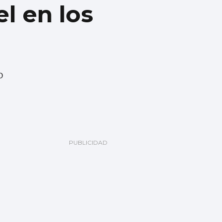
l en los
o