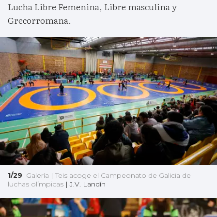
Lucha Libre Femenina, Libre masculina y
Grecorromana.
1/29
Galería | Teis acoge el Campeonato de Galicia de
luchas olímpicas
|
J.V. Landín