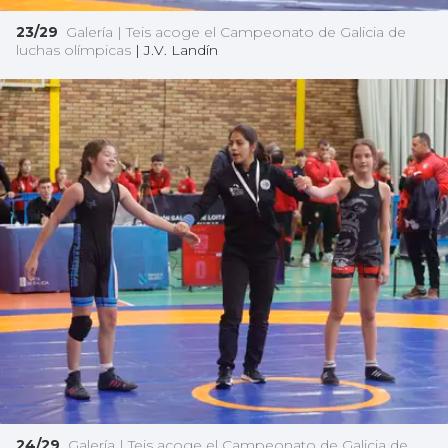
23/29
Galería | Teis acoge el Campeonato de Galicia de
luchas olímpicas
|
J.V. Landín
24/29
Galería | Teis acoge el Campeonato de Galicia de