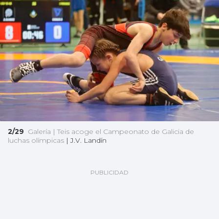
2/29
Galería | Teis acoge el Campeonato de Galicia de
luchas olímpicas
|
J.V. Landín