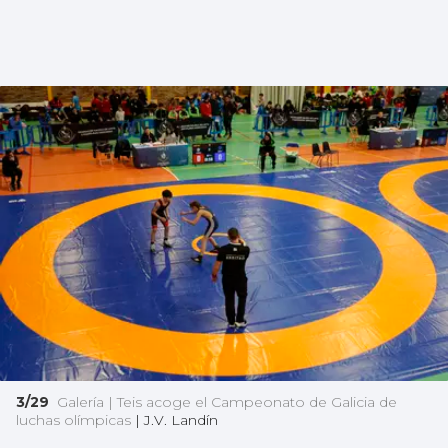
3/29
Galería | Teis acoge el Campeonato de Galicia de
luchas olímpicas
|
J.V. Landín