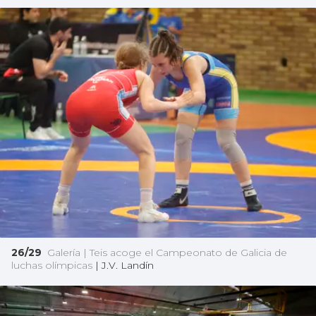
26/29
Galería | Teis acoge el Campeonato de Galicia de
luchas olímpicas
|
J.V. Landín