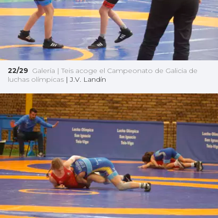
22/29
Galería | Teis acoge el Campeonato de Galicia de
luchas olímpicas
|
J.V. Landín