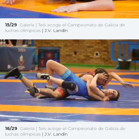
15/29
Galería | Teis acoge el Campeonato de Galicia de
luchas olímpicas
|
J.V. Landín
16/29
Galería | Teis acoge el Campeonato de Galicia de
luchas olímpicas
|
J.V. Landín