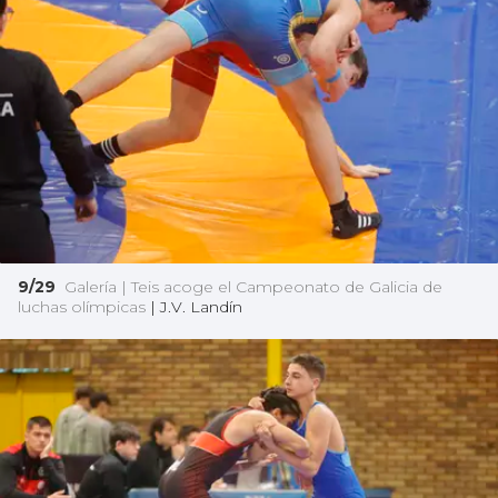
9/29
Galería | Teis acoge el Campeonato de Galicia de
luchas olímpicas
|
J.V. Landín