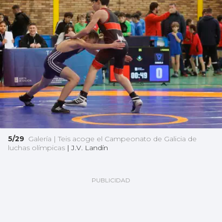
5/29
Galería | Teis acoge el Campeonato de Galicia de
luchas olímpicas
|
J.V. Landín