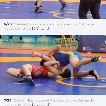
6/29
Galería | Teis acoge el Campeonato de Galicia de
luchas olímpicas
|
J.V. Landín
7/29
Galería | Teis acoge el Campeonato de Galicia de
luchas olímpicas
|
J.V. Landín