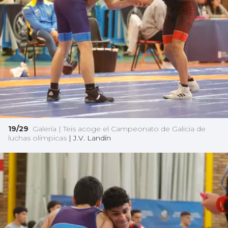
19/29
Galería | Teis acoge el Campeonato de Galicia de
luchas olímpicas
|
J.V. Landín