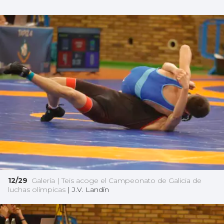
12/29
Galería | Teis acoge el Campeonato de Galicia de
luchas olímpicas
|
J.V. Landín