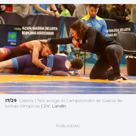
17/29
Galería | Teis acoge el Campeonato de Galicia de
luchas olímpicas
|
J.V. Landín