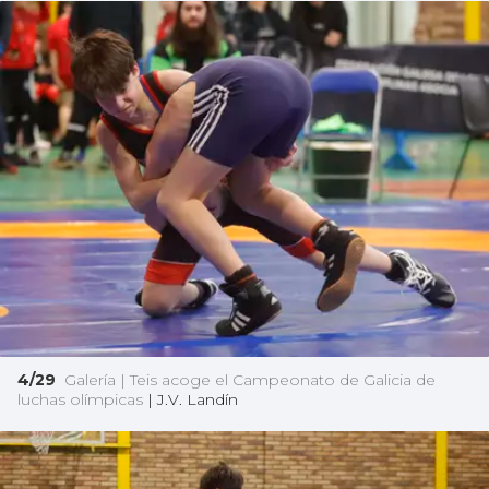
4/29
Galería | Teis acoge el Campeonato de Galicia de
luchas olímpicas
|
J.V. Landín