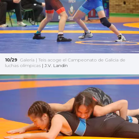
10/29
Galería | Teis acoge el Campeonato de Galicia de
luchas olímpicas
|
J.V. Landín