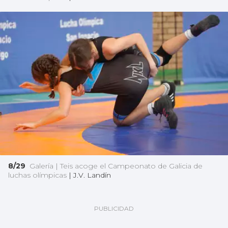
8/29
Galería | Teis acoge el Campeonato de Galicia de
luchas olímpicas
|
J.V. Landín