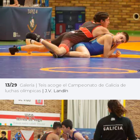
13/29
Galería | Teis acoge el Campeonato de Galicia de
luchas olímpicas
|
J.V. Landín