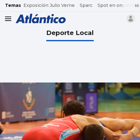
common.go-to-content
Temas
Exposición Julio Verne
Sparc
Spot en orquestas
header.menu.open
Deporte Local