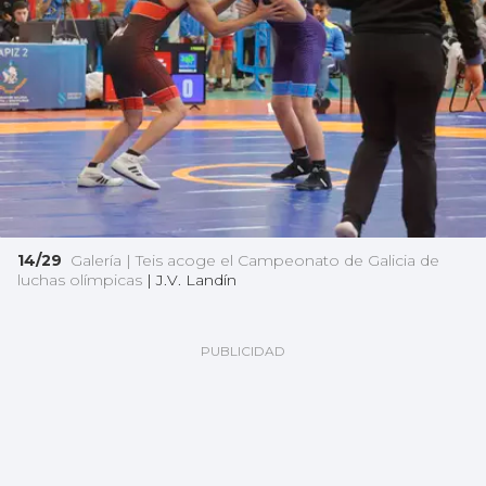
14/29
Galería | Teis acoge el Campeonato de Galicia de
luchas olímpicas
|
J.V. Landín