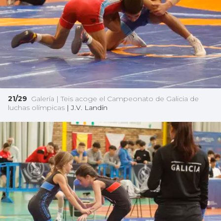
21/29
Galería | Teis acoge el Campeonato de Galicia de
luchas olímpicas
|
J.V. Landín