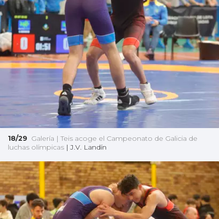
18/29
Galería | Teis acoge el Campeonato de Galicia de
luchas olímpicas
|
J.V. Landín