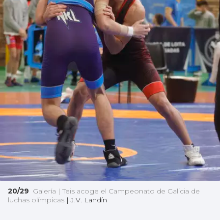
20/29
Galería | Teis acoge el Campeonato de Galicia de
luchas olímpicas
|
J.V. Landín