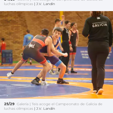
luchas olímpicas
|
J.V. Landín
25/29
Galería | Teis acoge el Campeonato de Galicia de
luchas olímpicas
|
J.V. Landín