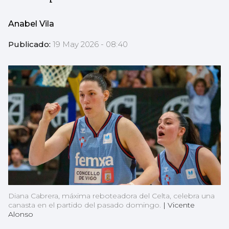
Anabel Vila
Publicado:
19 May 2026 - 08:40
Diana Cabrera, máxima reboteadora del Celta, celebra una
canasta en el partido del pasado domingo.
|
Vicente
Alonso