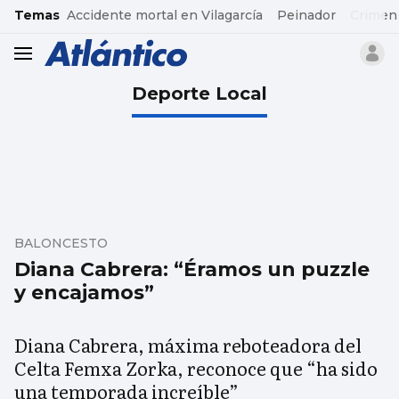
common.go-to-content
Temas
Accidente mortal en Vilagarcía
Peinador
Crimen
header.menu.open
Deporte Local
BALONCESTO
Diana Cabrera: “Éramos un puzzle
y encajamos”
Diana Cabrera, máxima reboteadora del
Celta Femxa Zorka, reconoce que “ha sido
una temporada increíble”