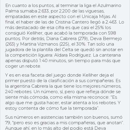
En cuanto a los puntos, al terminar la liga el Azulmarino
Palma sumaba 2.633, por 2.200 de las viguesas,
empatadas en este aspecto con el Unicaja Mijas. Al
final, el haber de las de Cristina Cantero llegó a 2.463. Lo
más destacado de esa cifra es que casi el 25% los
consiguió Kelliher, que acabó la temporada con 598
puntos. Por detrás, Diana Cabrera (279), Deva Bermejo
(263) y Martina Vizmanos (225), el 30%. Tan solo una
jugadora de la plantilla del Celta se quedó sin anotar en
la competición liguera: Aldara Rodríguez. La canterana
apenas disputó 1:40 minutos, sin tiempo para más que
coger un rebote.
Y es en esa faceta del juego donde Kelliher deja el
primer puesto de la clasificación a sus compañeras. Es
la argentina Cabrera la que tiene los mejores números,
240 rebotes. Un número, sí, pero que refleja dónde se
siente más cómoda, como ella misma reconoce: “Es
algo que me gusta hacer, estar atenta a los rebotes. Y
estoy contenta de cómo fue la temporada”.
Sus números en asistencias también son buenos, sumó
79, “pero eso es gracias a mis compañeras, que anotan”.
Aunque ahí, en lo más alto del podio está Deva