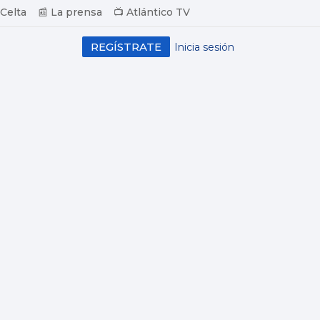
 Celta
📰 La prensa
📺 Atlántico TV
REGÍSTRATE
Inicia sesión