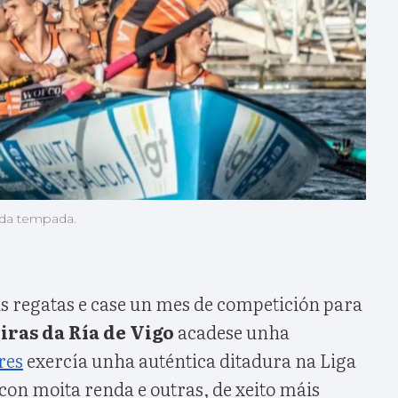
 da tempada.
is regatas e case un mes de competición para
iras da Ría de Vigo
acadese unha
res
exercía unha auténtica ditadura na Liga
con moita renda e outras, de xeito máis