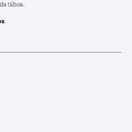
da táboa.
os