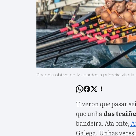
Chapela obtivo en Mugardos a primeira vitoria
Tiveron que pasar se
que unha
das traiñe
bandeira. Ata onte,
A
Galega. Unhas veces 