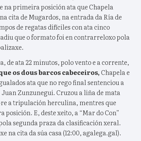
 na primeira posición ata que Chapela
o na cita de Mugardos, na entrada da Ría de
mpos de regatas difíciles con ata cinco
adiu que o formato foi en contrarreloxo pola
alizaxe.
a, de ata 22 minutos, polo vento e a corrente,
ue os dous barcos cabeceiros,
Chapela e
ualados ata que no rego final sentenciou a
or Juan Zunzunegui. Cruzou a liña de mata
bre a tripulación herculina, mentres que
ra posición. E, deste xeito, a “Mar do Con”
 pola segunda praza da clasificación xeral.
 na cita da súa casa (12:00, agalega.gal).