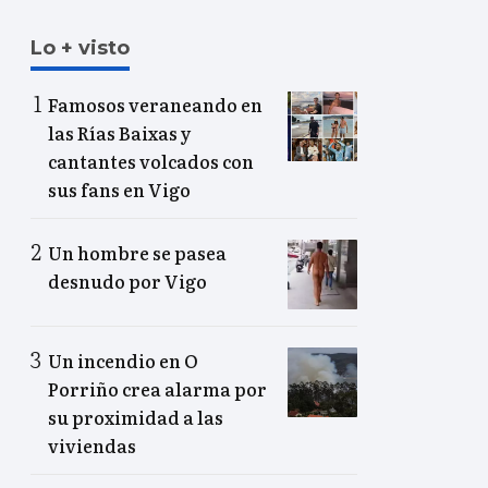
Lo + visto
Famosos veraneando en
las Rías Baixas y
cantantes volcados con
sus fans en Vigo
Un hombre se pasea
desnudo por Vigo
Un incendio en O
Porriño crea alarma por
su proximidad a las
viviendas