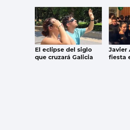
REMO
Borja con en el
cuatro sin
El eclipse del siglo
Javier
que cruzará Galicia
fiesta
Hugo González se