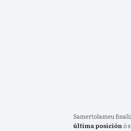
Samertolameu finaliz
última posición
ó 