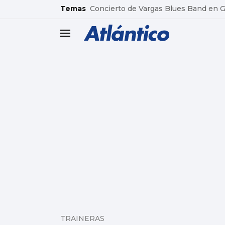
common.go-to-content
Temas
Concierto de Vargas Blues Band en
header.menu.open
TRAINERAS