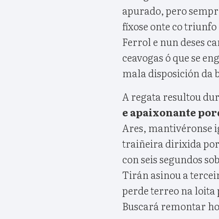
apurado, pero sempre
fíxose onte co triunf
Ferrol e nun deses ca
ceavogas ó que se eng
mala disposición da b
A regata resultou dur
e apaixonante porq
Ares, mantivéronse ig
traiñeira dirixida p
con seis segundos so
Tirán asinou a tercei
perde terreo na loita
Buscará remontar hoxe