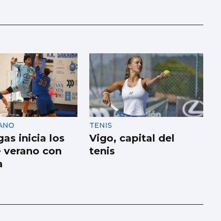
ANO
TENIS
as inicia los
Vigo, capital del
e verano con
tenis
a