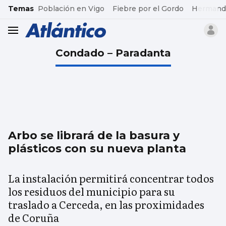
common.go-to-content
Temas
Población en Vigo
Fiebre por el Gordo
Hermand
header.menu.open
Condado – Paradanta
Arbo se librará de la basura y
plásticos con su nueva planta
La instalación permitirá concentrar todos
los residuos del municipio para su
traslado a Cerceda, en las proximidades
de Coruña