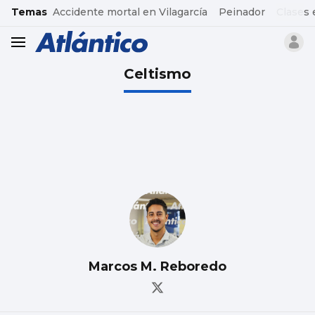
common.go-to-content
Temas
Accidente mortal en Vilagarcía
Peinador
Clases 
header.menu.open
Celtismo
Marcos M. Reboredo