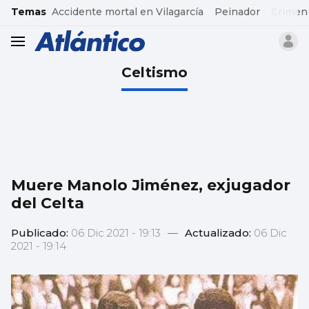
common.go-to-content
Temas
Accidente mortal en Vilagarcía
Peinador
Crimen
header.menu.open
Celtismo
Muere Manolo Jiménez, exjugador
del Celta
Publicado:
06 Dic 2021 - 19:13
—
Actualizado:
06 Dic
2021 - 19:14