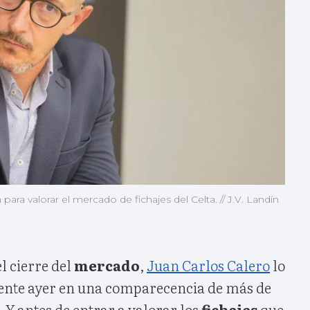
ara valorar el mercado de fichajes del Celta. // J.V. Landín
l cierre del
mercado
,
Juan Carlos Calero
lo
ente ayer en una comparecencia de más de
 Y antes de entrar a valorar los
fichajes
que