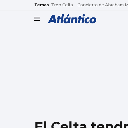
common.go-to-content
Temas
Tren Celta
Concierto de Abraham 
header.menu.open
El Celta tend