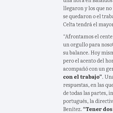
llegaron y los que no 
se quedaron o el traba
Celta tendrá el mayo
“Afrontamos el centen
un orgullo para noso
su balance. Hoy mismo
pero el acento del ho
acompañó con un ge
con el trabajo”
. Un
respuestas, en las qu
de todas las partes, i
portugués, la directiv
Benítez.
“Tener dos