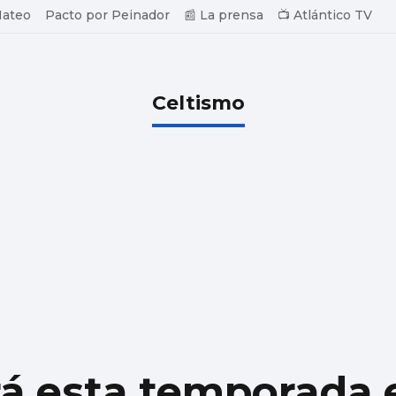
Mateo
Pacto por Peinador
📰 La prensa
📺 Atlántico TV
Celtismo
rá esta temporada e