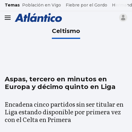
common.go-to-content
Temas
Población en Vigo
Fiebre por el Gordo
Hermand
header.menu.open
Celtismo
Aspas, tercero en minutos en
Europa y décimo quinto en Liga
Encadena cinco partidos sin ser titular en
Liga estando disponible por primera vez
con el Celta en Primera