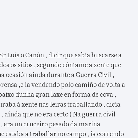
r Luís o Canón , dicir que sabía buscarse a
odos os sitios , segundo cóntame a xente que
a ocasión aínda durante a Guerra Civil ,
prensa ,e ía vendendo polo camiño de volta a
baixo dunha gran laxe en forma de cova ,
aba á xente nas leiras traballando , dicía
, aínda que no era certo ( Na guerra civil
 , era un cruceiro pesado da mariña
ue estaba a traballar no campo , ía correndo