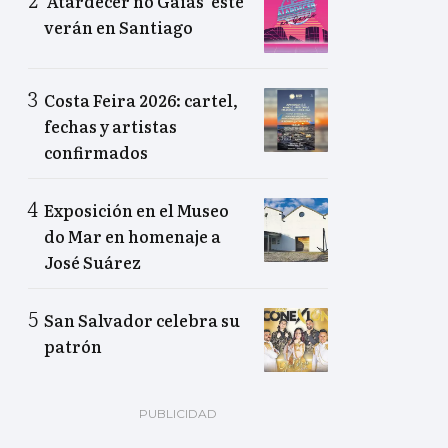
‘Atardecer no Gaiás’ este
verán en Santiago
Costa Feira 2026: cartel,
fechas y artistas
confirmados
Exposición en el Museo
do Mar en homenaje a
José Suárez
San Salvador celebra su
patrón