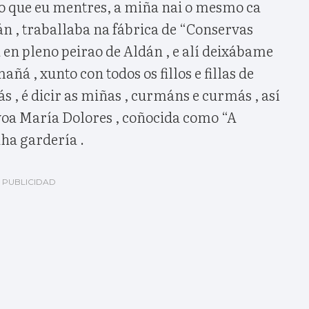
o que eu mentres, a miña nai o mesmo ca
n , traballaba na fábrica de “Conservas
en pleno peirao de Aldán , e alí deixábame
añá , xunto con todos os fillos e fillas de
s , é dicir as miñas , curmáns e curmás , así
voa María Dolores , coñocida como “A
nha gardería .