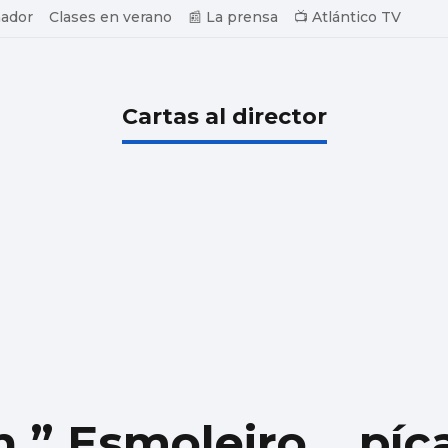
ador
Clases en verano
📰 La prensa
📺 Atlántico TV
Cartas al director
 ” Esmoleiro... píc