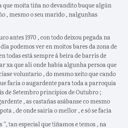
xa que moita tiña no devandito buque algún
riño , mesmo o seu marido , nalgunhas
co antes 1970 , con todo deixou pegada na
 día podemos ver en moitos bares da zona de
 en todas está sempre á beira de barrís de
ñar xa que alí onde había algunha persoa que
ecíase voluntario , do mesmo xeito que cando
que facía o augardente para toda a parroquia
is de Setembro principios de Outubro ;
gardente , as castañas asábanse co mesmo
ta , de onde sairía o mellor , e só se facía
 ”, tan especial que tiñamos e temos , na