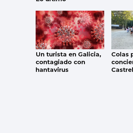
Atlántico
La placa caribeña
Un turista en Galicia,
Colas 
contagiado con
concie
hantavirus
Castre