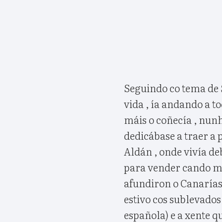
Seguindo co tema de S
vida , ía andando a t
máis o coñecía , nunh
dedicábase a traer a 
Aldán , onde vivía de
para vender cando mir
afundiron o Canarías 
estivo cos sublevados
española) e a xente q