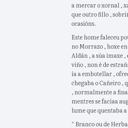
a mercar o xornal , 
que outro fillo , sob
ocasións.
Este home faleceu pou
no Morrazo , hoxe en
Aldán , a súa imaxe ,
viño , non é de estra
ía a embotellar , ofr
chegaba o Cañeiro , 
, normalmente a fina
mentres se facíaa au
lume que quentaba a po
“ Branco ou de Herbas