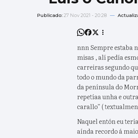
Publicado:
27 Nov 2021 - 20:28
—
Actuali
nnn Sempre estaba na
misas , alí pedía esmo
carreiras segundo que
todo o mundo da parr
da península do Morra
repetíaa unha e outra
carallo” ( textualment
Naquel entón eu tería
aínda recordo á maio