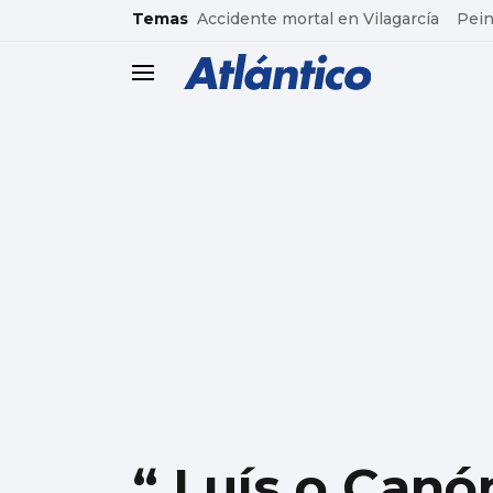
common.go-to-content
Temas
Accidente mortal en Vilagarcía
Pein
header.menu.open
“ Luís o Canón