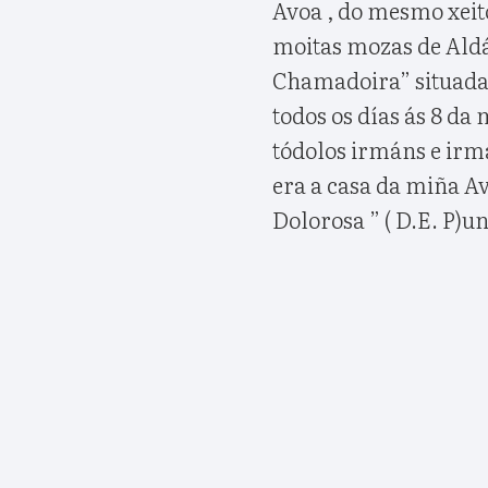
Avoa , do mesmo xeit
moitas mozas de Aldá
Chamadoira” situada 
todos os días ás 8 da m
tódolos irmáns e irmá
era a casa da miña A
Dolorosa ” ( D.E. P)u