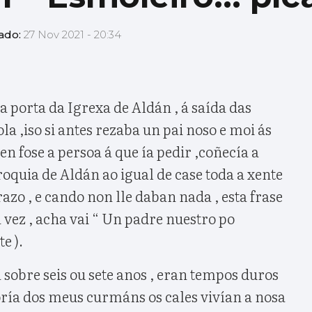
zado:
27 Nov 2021 - 20:34
 porta da Igrexa de Aldán , á saída das
la ,iso si antes rezaba un pai noso e moi ás
n fose a persoa á que ía pedir ,coñecía a
oquia de Aldán ao igual de case toda a xente
zo , e cando non lle daban nada , esta frase
 vez , acha vai “ Un padre nuestro po
e ).
 sobre seis ou sete anos , eran tempos duros
ría dos meus curmáns os cales vivían a nosa