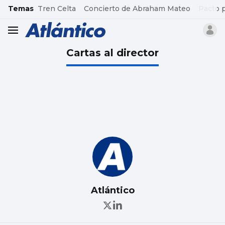
common.go-to-content
Temas
Tren Celta
Concierto de Abraham Mateo
Pacto 
header.menu.open
Cartas al director
Atlántico