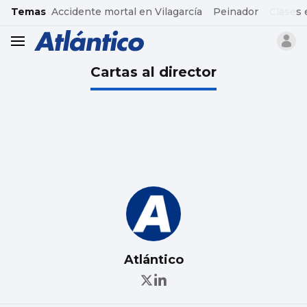
common.go-to-content
Temas
Accidente mortal en Vilagarcía
Peinador
Clases 
header.menu.open
Cartas al director
Atlántico