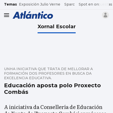
common.go-to-content
Temas
Exposición Julio Verne
Sparc
Spot en orquestas
header.menu.open
Xornal Escolar
UNHA INICIATIVA QUE TRATA DE MELLORAR A
FORMACIÓN DOS PROFESORES EN BUSCA DA
EXCELENCIA EDUCATIVA.
Educación aposta polo Proxecto
Combás
A iniciativa da Consellería de Educación