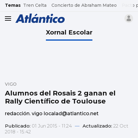
common.go-to-content
Temas
Tren Celta
Concierto de Abraham Mateo
Pacto 
header.menu.open
Xornal Escolar
VIGO
Alumnos del Rosais 2 ganan el
Rally Científico de Toulouse
redacción. vigo localad@atlantico.net
Publicado:
01 Jun 2015 - 11:24
—
Actualizado:
22 Oct
2018 - 15:42