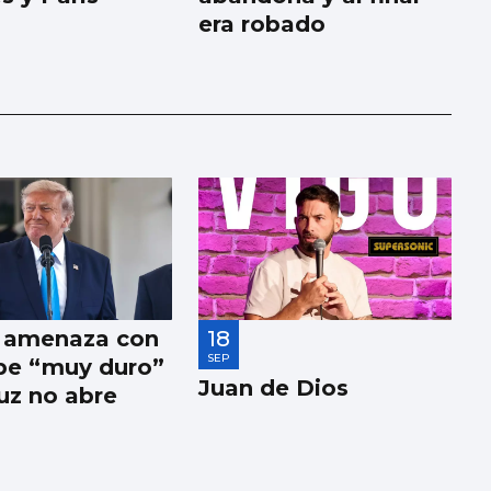
era robado
 amenaza con
18
SEP
pe “muy duro”
Juan de Dios
uz no abre