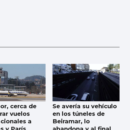
or, cerca de
Se avería su vehículo
rar vuelos
en los túneles de
acionales a
Beiramar, lo
s y París
abandona y al final