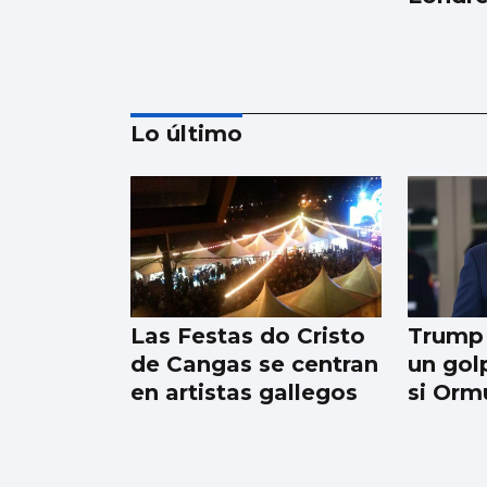
Lo último
Nuevas colas en
Castrelos por una
entrada para Iván
Ferreiro
Las Festas do Cristo
Trump
de Cangas se centran
un gol
en artistas gallegos
si Orm