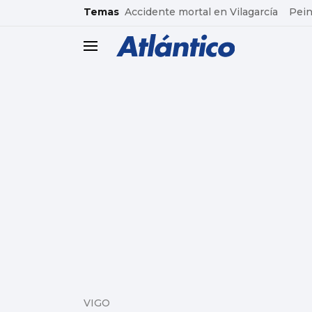
common.go-to-content
Temas
Accidente mortal en Vilagarcía
Pein
header.menu.open
VIGO