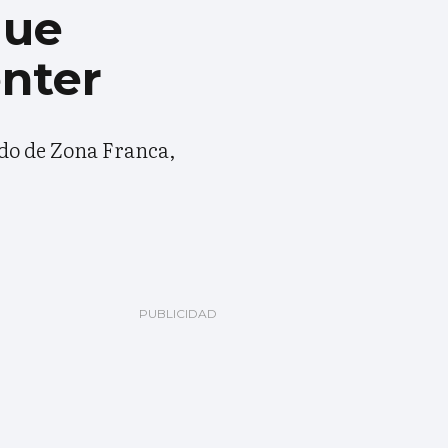
que
enter
ado de Zona Franca,