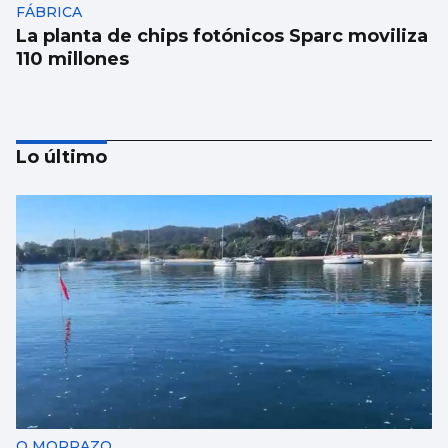
FÁBRICA
La planta de chips fotónicos Sparc moviliza
110 millones
Lo último
La conselleira do Mar visita el visor
submarino “Atlántida” de Bouzas
O MORRAZO