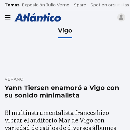
common.go-to-content
Temas
Exposición Julio Verne
Sparc
Spot en orquestas
header.menu.open
Vigo
VERANO
Yann Tiersen enamoró a Vigo con
su sonido minimalista
El multinstrumentalista francés hizo
vibrar el auditorio Mar de Vigo con
variedad de estilos de diversos álbumes