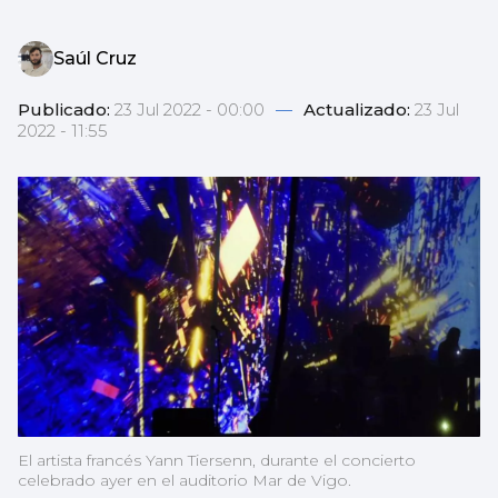
Saúl Cruz
Publicado:
23 Jul 2022 - 00:00
—
Actualizado:
23 Jul
2022 - 11:55
El artista francés Yann Tiersenn, durante el concierto
celebrado ayer en el auditorio Mar de Vigo.