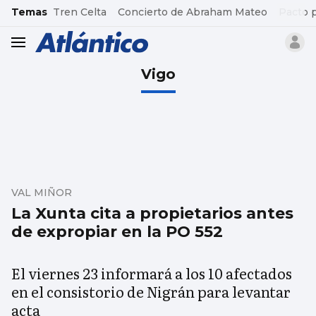
common.go-to-content
Temas
Tren Celta
Concierto de Abraham Mateo
Pacto 
header.menu.open
Vigo
VAL MIÑOR
La Xunta cita a propietarios antes
de expropiar en la PO 552
El viernes 23 informará a los 10 afectados
en el consistorio de Nigrán para levantar
acta