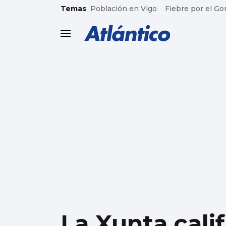
common.go-to-content
Temas
Población en Vigo
Fiebre por el Go
header.menu.open
La Xunta calif