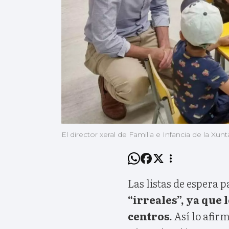
El director xeral de Familia e Infancia de la Xunta
Las listas de espera p
“irreales”, ya que 
centros.
Así lo afir