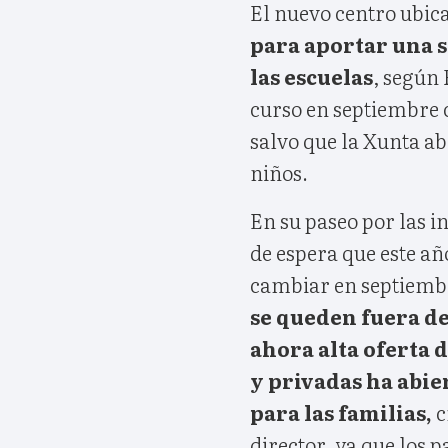
El nuevo centro ubic
para aportar una s
las escuelas
, según
curso en septiembre c
salvo que la Xunta ab
niños.
En su paseo por las in
de espera que este añ
cambiar en septiemb
se queden fuera de 
ahora alta oferta d
y privadas ha abie
para las familias,
c
director, ya que los p