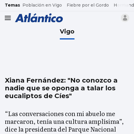
common.go-to-content
Temas
Población en Vigo
Fiebre por el Gordo
Hermand
header.menu.open
Vigo
Xiana Fernández: "No conozco a
nadie que se oponga a talar los
eucaliptos de Cíes"
“Las conversaciones con mi abuelo me
marcaron, tenía una cultura amplísima”,
dice la presidenta del Parque Nacional