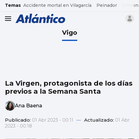
common.go-to-content
Temas
Accidente mortal en Vilagarcía
Peinador
Crimen
header.menu.open
Vigo
La Virgen, protagonista de los días
previos a la Semana Santa
Ana Baena
Publicado:
01 Abr 2023 - 00:11
—
Actualizado:
01 Abr
2023 - 00:18