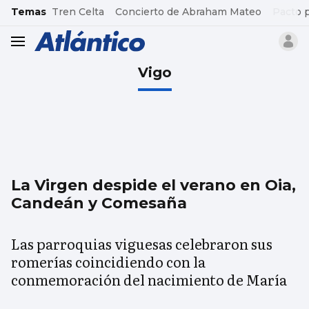
common.go-to-content
Temas
Tren Celta
Concierto de Abraham Mateo
Pacto 
header.menu.open
Vigo
La Virgen despide el verano en Oia,
Candeán y Comesaña
Las parroquias viguesas celebraron sus
romerías coincidiendo con la
conmemoración del nacimiento de María