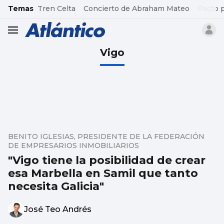
common.go-to-content
Temas
Tren Celta
Concierto de Abraham Mateo
Pacto 
header.menu.open
Vigo
BENITO IGLESIAS, PRESIDENTE DE LA FEDERACIÓN
DE EMPRESARIOS INMOBILIARIOS
"Vigo tiene la posibilidad de crear
esa Marbella en Samil que tanto
necesita Galicia"
José Teo Andrés