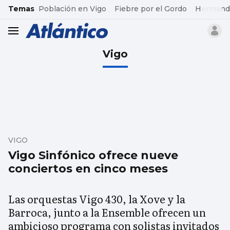
common.go-to-content
Temas
Población en Vigo
Fiebre por el Gordo
Hermand
header.menu.open
Vigo
VIGO
Vigo Sinfónico ofrece nueve
conciertos en cinco meses
Las orquestas Vigo 430, la Xove y la
Barroca, junto a la Ensemble ofrecen un
ambicioso programa con solistas invitados