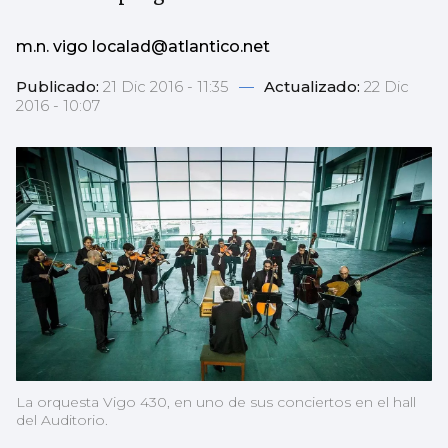
m.n. vigo localad@atlantico.net
Publicado:
21 Dic 2016 - 11:35
—
Actualizado:
22 Dic
2016 - 10:07
La orquesta Vigo 430, en uno de sus conciertos en el hall
del Auditorio.