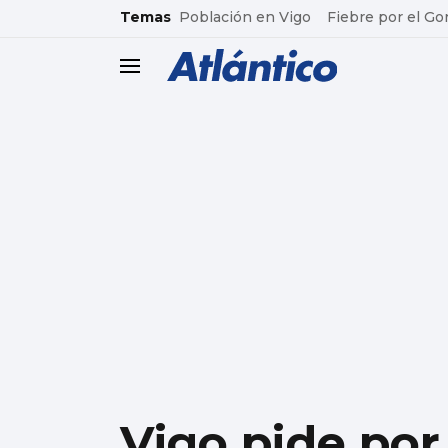
common.go-to-content
Temas
Población en Vigo
Fiebre por el Go
header.menu.open
Vigo pide por 