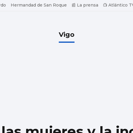
rdo
Hermandad de San Roque
📰 La prensa
📺 Atlántico T
Vigo
las mujeres y la in