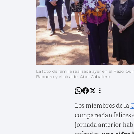
La foto de familia realizada ayer en el Pazo Q
Baquero y el alcalde, Abel Caballero.
Los miembros de la
C
comparecían felices 
jornada anterior hab
cofrades,
una cifra 