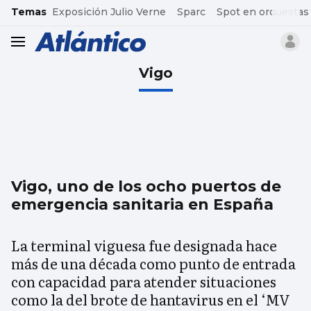
common.go-to-content
Temas
Exposición Julio Verne
Sparc
Spot en orquestas
header.menu.open
Vigo
Vigo, uno de los ocho puertos de
emergencia sanitaria en España
La terminal viguesa fue designada hace
más de una década como punto de entrada
con capacidad para atender situaciones
como la del brote de hantavirus en el ‘MV