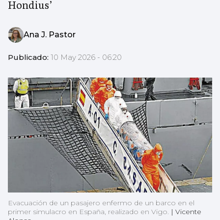
Hondius’
Ana J. Pastor
Publicado:
10 May 2026 - 06:20
Evacuación de un pasajero enfermo de un barco en el
primer simulacro en España, realizado en Vigo.
|
Vicente