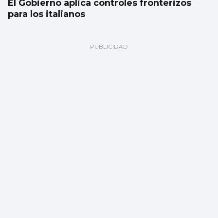
El Gobierno aplica controles fronterizos
para los italianos
Fer marcó y se abre a la posibilidad de una
salida que no sea a Vigo