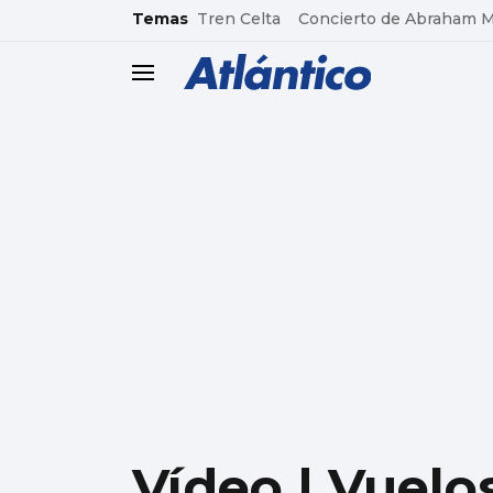
common.go-to-content
Temas
Tren Celta
Concierto de Abraham 
header.menu.open
Vídeo | Vuelo