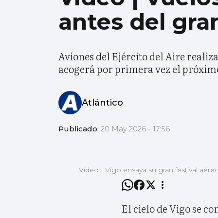
antes del gra
Aviones del Ejército del Aire realiz
acogerá por primera vez el próxim
Atlántico
Publicado:
20 May 2026 - 17:56
Vídeo | Vigo ensaya su gran festival aére
El cielo de Vigo se co