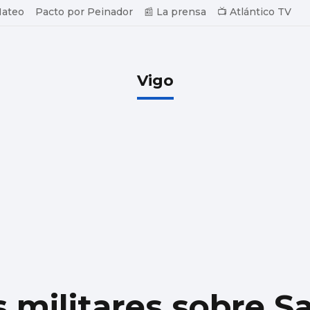
Mateo
Pacto por Peinador
📰 La prensa
📺 Atlántico TV
Vigo
s militares sobre S