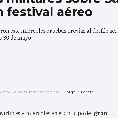
n festival aéreo
aron este miércoles pruebas previas al desfile aé
o 30 de mayo
o con vuelos militares sobre Samil
|
Jorge V. Landín
nvirtió este miércoles en el anticipo del
gran